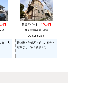
4万円
5.5万円
賃貸アパート
7分
大泉学園駅 徒歩9分
）
1K（18.50㎡）
良好。大
最上階・角部屋・嬉しい礼金・
。
敷金なし！駅近徒歩９分！