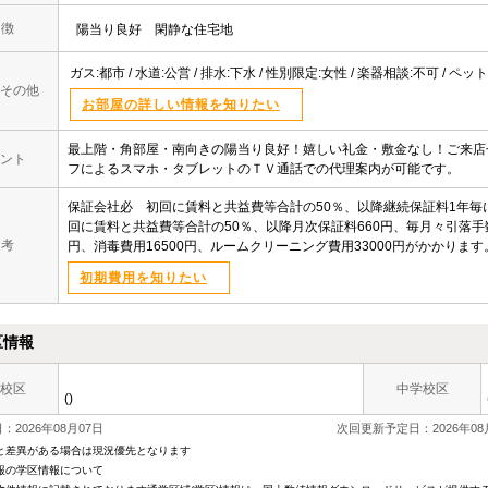
 徴
陽当り良好
閑静な住宅地
ガス:都市 / 水道:公営 / 排水:下水 / 性別限定:女性 / 楽器相談:不可 / ペッ
その他
お部屋の詳しい情報を知りたい
最上階・角部屋・南向きの陽当り良好！嬉しい礼金・敷金なし！ご来店
ント
フによるスマホ・タブレットのＴＶ通話での代理案内が可能です。
保証会社必 初回に賃料と共益費等合計の50％、以降継続保証料1年毎に
回に賃料と共益費等合計の50％、以降月次保証料660円、毎月々引落手数
 考
円、消毒費用16500円、ルームクリーニング費用33000円がかかりま
初期費用を知りたい
区情報
校区
中学校区
()
2026年08月07日
次回更新予定日：2026年08
と差異がある場合は現況優先となります
報の学区情報について