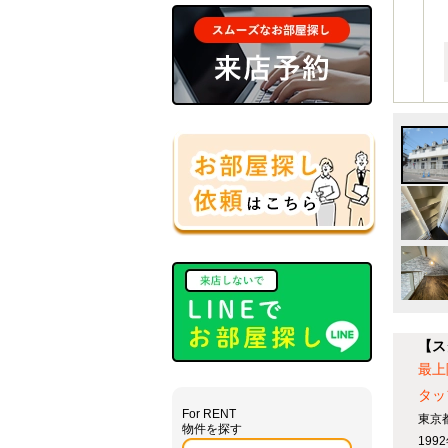
【ス
最上
タッ
For RENT
東京
物件を探す
19