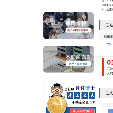
当サイト
年度】を
ずしも正
こ
部屋番
206
0
石神
お問
こ