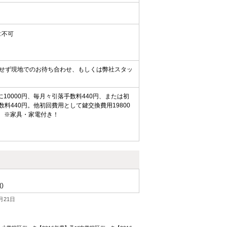
ト:不可
せず現地でのお待ち合わせ、もしくは弊社スタッ
10000円、毎月々引落手数料440円、または初
料440円。他初回費用として鍵交換費用19800
す。※家具・家電付き！
()
月21日