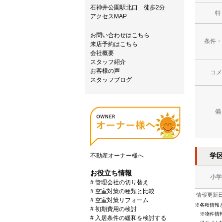
石神井公園駅北口 徒歩2分
特
アクセスMAP
お問い合わせはこちら
条件・
来店予約はこちら
会社概要
スタッフ紹介
お客様の声
コメ
スタッフブログ
備
学
不動産オーナー様へ
お役立ち情報
小学
# 管理会社の切り替え
# 空室対策の種類と比較
情報更新日：
# 空室対策リフォーム
※各種情報
# 初期費用の検討
※物件情
# 入居条件の緩和を検討する