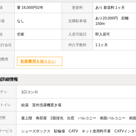
保
要 16,000円/2年
更新料
あり 新賃料 1ヶ月
あり20,000円 距離
車場
なし
近隣駐車場
150m
況
空家
入居可能日
即入居可
代行会社
仲介手数料
1.1ヶ月
期費用
初期費用を知りたい
備詳細情報
チン
1口コンロ
トイレ
給湯
室外洗濯機置き場
空間
最上階
角部屋
2面採光
出窓
バルコニー
南面バルコニー
南
サービス
シューズボックス
駐輪場
CATV
ネット使用料不要
CATVイン