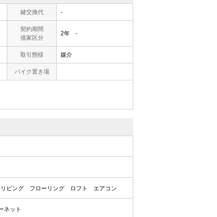
鍵交換代
-
契約期間
2年 -
借家区分
取引態様
媒介
バイク置き場
面リビング
フローリング
ロフト
エアコン
ターネット