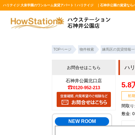
ハリテイジ 大泉学園のワンルーム賃貸アパート！ハリテイジ ｜石神井公園の賃貸なら
TOPページ
物件検索
練馬区の賃貸情報一
ハ
お問合せはこちら
石神井公園北口店
5.
0120-952-213
初
間取り:
敷金: 
NEW ROOM