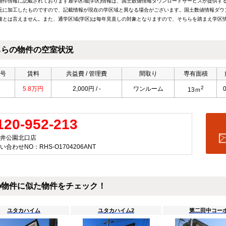
物件情報に記載されております通学区域(学区)情報は、国土数値情報ダウンロードサービスが提供する小
元に加工したものですので、記載情報が現在の学区域と異なる場合がございます。国土数値情報ダウ
確とは言えません。また、通学区域(学区)は毎年見直しの対象となりますので、そちらを踏まえ学区
ちらの物件の空室状況
号
賃料
共益費 / 管理費
間取り
専有面積
2
5.8万円
2,000円 / -
ワンルーム
13ｍ
120-952-213
井公園北口店
い合わせNO：RHS-O1704206ANT
の物件に似た物件をチェック！
ユタカハイム
ユタカハイム2
第二田中コー