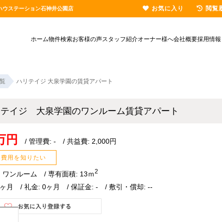
お気に入り
閲覧
ハウステーション石神井公園店
ホーム
物件検索
お客様の声
スタッフ紹介
オーナー様へ
会社概要
採用情報
覧
ハリテイジ 大泉学園の賃貸アパート
リテイジ 大泉学園のワンルーム賃貸アパート
8万円
/ 管理費: - / 共益費: 2,000円
期費用を知りたい
2
 ワンルーム / 専有面積: 13ｍ
0ヶ月 / 礼金: 0ヶ月 / 保証金: - / 敷引・償却: --