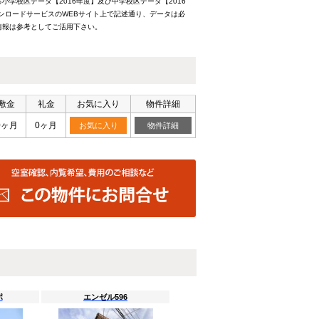
学校区データ【2016年度】及び中学校区データ【2016
ンロードサービスのWEBサイト上で記述通り、データは必
情報は参考としてご活用下さい。
敷金
礼金
お気に入り
物件詳細
0ヶ月
0ヶ月
お気に入り
物件詳細
ポ
エンゼル596