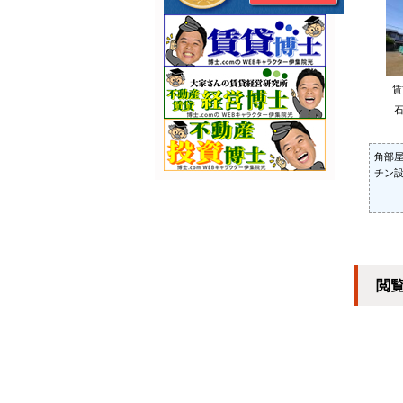
石
角部
チン
閲