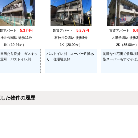
5.3万円
5.8万円
6.
賃貸アパート
賃貸アパート
賃貸アパート
神井公園駅 徒歩11分
石神井公園駅 徒歩8分
大泉学園駅 徒歩2
1K（19.44㎡）
1K（20.00㎡）
2K（35.00㎡
屋日当たり良好 ガスキッ
バストイレ別 スーパー近隣あ
閑静な住宅街で住環境
設置可 バストイレ別
り 住環境良好
型スーパーもすぐそば
覧した物件の履歴