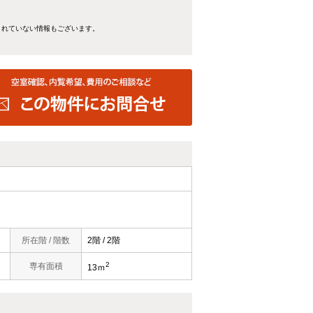
きれていない情報もございます。
所在階 / 階数
2階 / 2階
2
専有面積
13ｍ