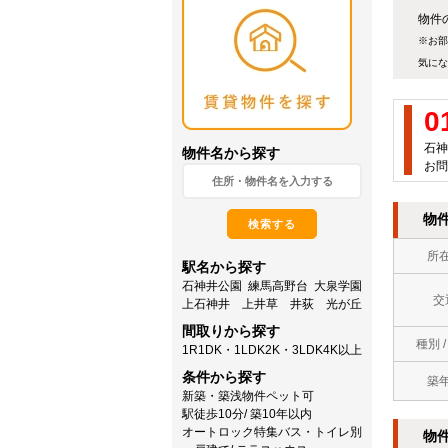
物件
※お部
気にな
0
石神
物件名から探す
お問
物
検索する
所
駅名から探す
石神井公園
練馬高野台
大泉学園
交
上石神井
上井草
井荻
光が丘
間取りから探す
種別 
1R
1DK・1LDK
2K・3LDK
4K以上
条件から探す
築
新築・築浅物件
ペット可
駅徒歩10分/ 築10年以内
オートロック特集
バス・トイレ別
物