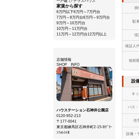
一戸建て/ テラスハウス
家賃から探す
損
6万円以下
6万円～7万円台
7万円～8万円台
8万円～9万円台
駐
9万円～10万円台
10万円～11万円台
11万円～12万円台
12万円以上
現
保証人
店舗情報
他初
SHOP INFO
設
キッ
バス・
ハウステーション石神井公園店
0120-952-213
住
〒177-0041
東京都練馬区石神井町2-15-8ｸﾞﾘｰ
ﾝﾌｫﾚｽﾄⅡ
設備・