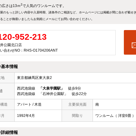
2
の広さは13ｍ
で人気のワンルームです。
屋のもっと詳しい内容や入居時期、諸条件のご相談など、ホームページには掲載が間に合わず載せ
ることが御座いましたらお気軽にメールにて
お問い合わせ
ください。
120-952-213
井公園北口店
い合わせNO：RHS-O1704206ANT
件基本情報
在地
東京都練馬区東大泉2
西武池袋線
「大泉学園駅」
徒歩9分
通
西武池袋線 「石神井公園駅」 徒歩22分
/ 構造
アパート / 木造
主要採光面
南
年月
1992年4月
間取り
ワンルーム（ 洋室6畳 ）
件詳細情報