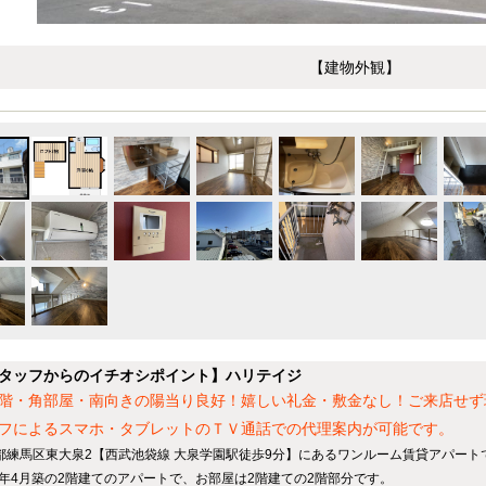
【建物外観】
タッフからのイチオシポイント】ハリテイジ
階・角部屋・南向きの陽当り良好！嬉しい礼金・敷金なし！ご来店せず
フによるスマホ・タブレットのＴＶ通話での代理案内が可能です。
都練馬区東大泉2【西武池袋線 大泉学園駅徒歩9分】にあるワンルーム賃貸アパート
92年4月築の2階建てのアパートで、お部屋は2階建ての2階部分です。