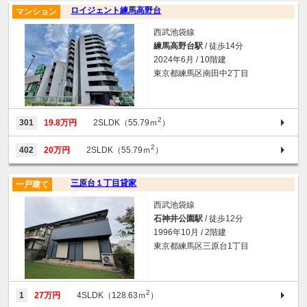
ロイジェント練馬高野台
マンション
西武池袋線
練馬高野台駅
/ 徒歩14分
2024年6月 / 10階建
東京都練馬区南田中2丁目
2
301
19.8万円
2SLDK（55.79ｍ
）
2
402
20万円
2SLDK（55.79ｍ
）
三原台１丁目貸家
一戸建て
西武池袋線
石神井公園駅
/ 徒歩12分
1996年10月 / 2階建
東京都練馬区三原台1丁目
2
1
27万円
4SLDK（128.63ｍ
）