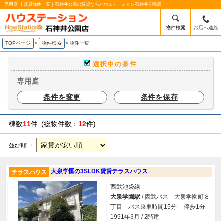
専用庭 ｜賃貸物件一覧｜石神井公園の賃貸ならハウステーション石神井公園店
物件検索
お店へ連絡
TOPページ
>
物件検索
>
物件一覧
選択中の条件
専用庭
条件を変更
条件を保存
棟数
11
件 (総物件数：
12
件)
並び順 ：
大泉学園の3SLDK賃貸テラスハウス
テラスハウス
西武池袋線
大泉学園駅
/ 西武バス 大泉学園町８
丁目 バス乗車時間15分 停歩1分
1991年3月 / 2階建