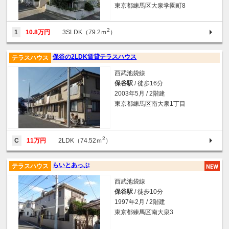
東京都練馬区大泉学園町8
2
1
10.8万円
3SLDK（79.2ｍ
）
保谷の2LDK賃貸テラスハウス
テラスハウス
西武池袋線
保谷駅
/ 徒歩16分
2003年5月 / 2階建
東京都練馬区南大泉1丁目
2
C
11万円
2LDK（74.52ｍ
）
らいとあっぷ
テラスハウス
西武池袋線
保谷駅
/ 徒歩10分
1997年2月 / 2階建
東京都練馬区南大泉3