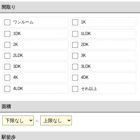
間取り
ワンルーム
1K
1DK
1LDK
2K
2DK
2LDK
3K
3DK
3LDK
4K
4DK
4LDK
それ以上
面積
～
駅徒歩