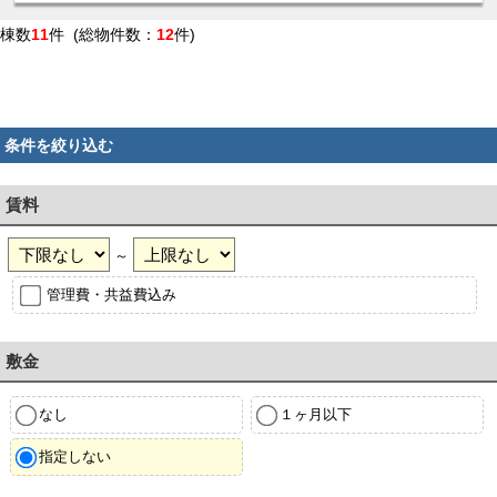
棟数
11
件 (総物件数：
12
件)
条件を絞り込む
賃料
～
管理費・共益費込み
敷金
なし
１ヶ月以下
指定しない