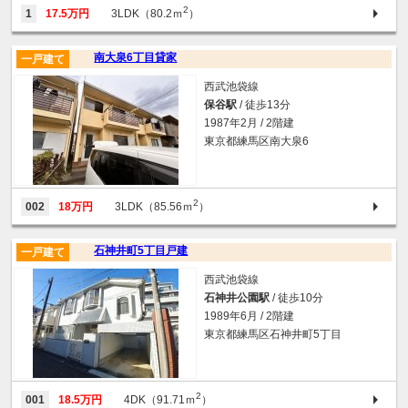
2
1
17.5万円
3LDK（80.2ｍ
）
南大泉6丁目貸家
一戸建て
西武池袋線
保谷駅
/ 徒歩13分
1987年2月 / 2階建
東京都練馬区南大泉6
2
002
18万円
3LDK（85.56ｍ
）
石神井町5丁目戸建
一戸建て
西武池袋線
石神井公園駅
/ 徒歩10分
1989年6月 / 2階建
東京都練馬区石神井町5丁目
2
001
18.5万円
4DK（91.71ｍ
）