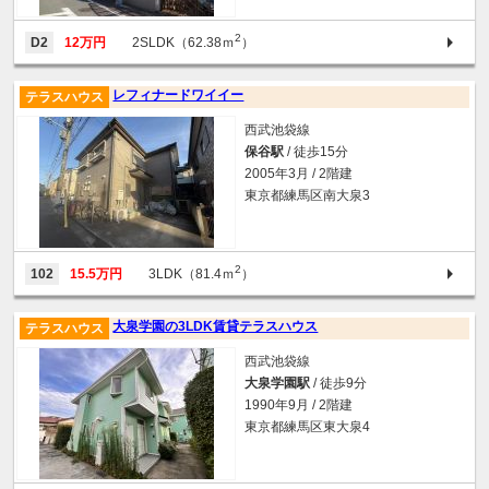
2
D2
12万円
2SLDK（62.38ｍ
）
レフィナードワイイー
テラスハウス
西武池袋線
保谷駅
/ 徒歩15分
2005年3月 / 2階建
東京都練馬区南大泉3
2
102
15.5万円
3LDK（81.4ｍ
）
大泉学園の3LDK賃貸テラスハウス
テラスハウス
西武池袋線
大泉学園駅
/ 徒歩9分
1990年9月 / 2階建
東京都練馬区東大泉4