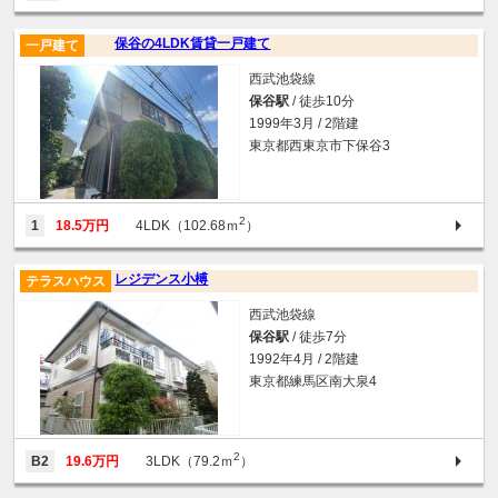
保谷の4LDK賃貸一戸建て
一戸建て
西武池袋線
保谷駅
/ 徒歩10分
1999年3月 / 2階建
東京都西東京市下保谷3
2
1
18.5万円
4LDK（102.68ｍ
）
レジデンス小榑
テラスハウス
西武池袋線
保谷駅
/ 徒歩7分
1992年4月 / 2階建
東京都練馬区南大泉4
2
B2
19.6万円
3LDK（79.2ｍ
）