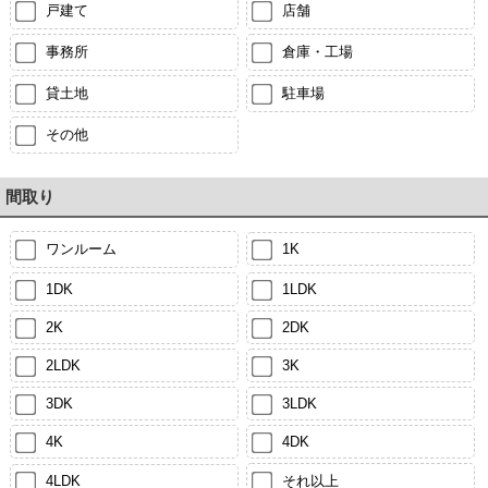
戸建て
店舗
事務所
倉庫・工場
貸土地
駐車場
その他
間取り
ワンルーム
1K
1DK
1LDK
2K
2DK
2LDK
3K
3DK
3LDK
4K
4DK
4LDK
それ以上