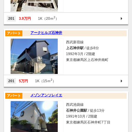
2
201
3.9万円
1K（20ｍ
）
アークヒルズ石神井
アパート
西武新宿線
上石神井駅
/ 徒歩8分
1992年3月 / 2階建
東京都練馬区上石神井南町
2
201
5万円
1K（15ｍ
）
メゾンアンソレイエ
アパート
西武池袋線
石神井公園駅
/ 徒歩13分
1991年10月 / 2階建
東京都練馬区石神井町7丁目