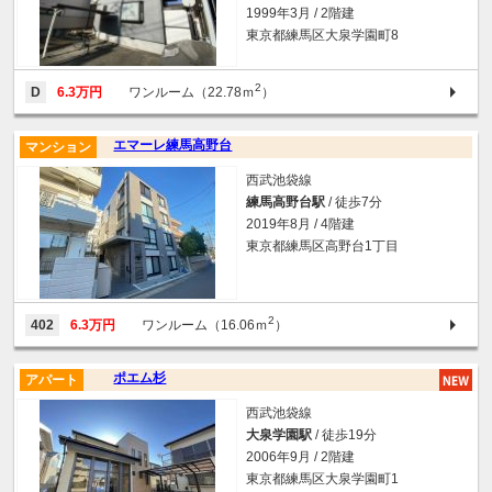
1999年3月 / 2階建
東京都練馬区大泉学園町8
2
D
6.3万円
ワンルーム（22.78ｍ
）
エマーレ練馬高野台
マンション
西武池袋線
練馬高野台駅
/ 徒歩7分
2019年8月 / 4階建
東京都練馬区高野台1丁目
2
402
6.3万円
ワンルーム（16.06ｍ
）
ポエム杉
アパート
西武池袋線
大泉学園駅
/ 徒歩19分
2006年9月 / 2階建
東京都練馬区大泉学園町1