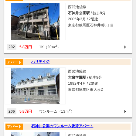
西武池袋線
石神井公園駅
/ 徒歩8分
2005年3月 / 2階建
東京都練馬区石神井町8丁目
2
202
5.8万円
1K（20ｍ
）
ハリテイジ
アパート
西武池袋線
大泉学園駅
/ 徒歩9分
1992年4月 / 2階建
東京都練馬区東大泉2
2
206
5.8万円
ワンルーム（13ｍ
）
石神井公園のワンルーム賃貸アパート
アパート
西武池袋線