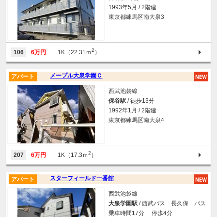
1993年5月 / 2階建
東京都練馬区南大泉3
2
106
6万円
1K（22.31ｍ
）
メープル大泉学園Ｃ
アパート
西武池袋線
保谷駅
/ 徒歩13分
1992年1月 / 2階建
東京都練馬区南大泉4
2
207
6万円
1K（17.3ｍ
）
スターフィールド一番館
アパート
西武池袋線
大泉学園駅
/ 西武バス 長久保 バス
乗車時間17分 停歩4分