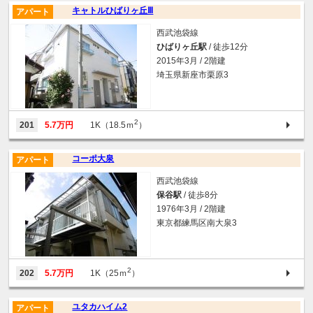
キャトルひばりヶ丘Ⅲ
アパート
西武池袋線
ひばりヶ丘駅
/ 徒歩12分
2015年3月 / 2階建
埼玉県新座市栗原3
2
201
5.7万円
1K（18.5ｍ
）
コーポ大泉
アパート
西武池袋線
保谷駅
/ 徒歩8分
1976年3月 / 2階建
東京都練馬区南大泉3
2
202
5.7万円
1K（25ｍ
）
ユタカハイム2
アパート