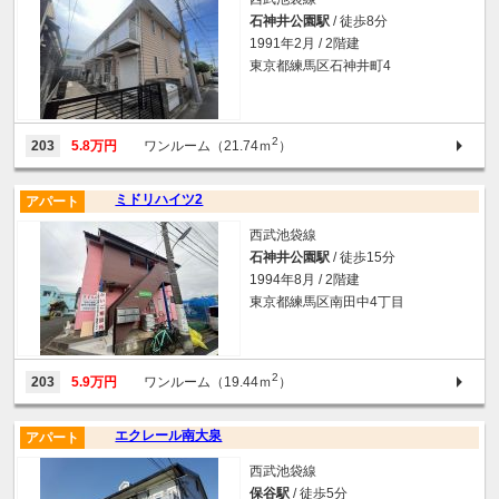
石神井公園駅
/ 徒歩8分
1991年2月 / 2階建
東京都練馬区石神井町4
2
203
5.8万円
ワンルーム（21.74ｍ
）
ミドリハイツ2
アパート
西武池袋線
石神井公園駅
/ 徒歩15分
1994年8月 / 2階建
東京都練馬区南田中4丁目
2
203
5.9万円
ワンルーム（19.44ｍ
）
エクレール南大泉
アパート
西武池袋線
保谷駅
/ 徒歩5分