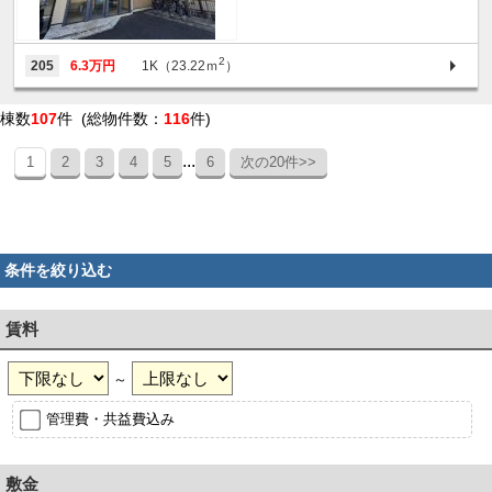
2
205
6.3万円
1K（23.22ｍ
）
棟数
107
件 (総物件数：
116
件)
...
1
2
3
4
5
6
次の20件>>
条件を絞り込む
賃料
～
管理費・共益費込み
敷金