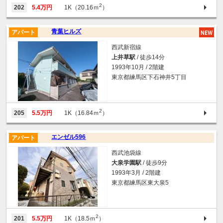
2
202
5.4万円
1K（20.16ｍ
）
青葉ヒルズ
アパート
西武新宿線
上井草駅
/ 徒歩14分
1993年10月 / 2階建
東京都練馬区下石神井5丁目
2
205
5.5万円
1K（16.84ｍ
）
エンゼル596
アパート
西武池袋線
大泉学園駅
/ 徒歩9分
1993年3月 / 2階建
東京都練馬区東大泉5
2
201
5.5万円
1K（18.5ｍ
）