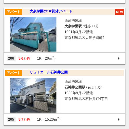
大泉学園の1K賃貸アパート
アパート
西武池袋線
大泉学園駅
/ 徒歩11分
1991年3月 / 2階建
東京都練馬区大泉学園町2
2
206
5.6万円
1K（20ｍ
）
リュミエール石神井公園
アパート
西武池袋線
石神井公園駅
/ 徒歩10分
1989年9月 / 2階建
東京都練馬区石神井町4丁目
2
205
5.7万円
1K（15.26ｍ
）