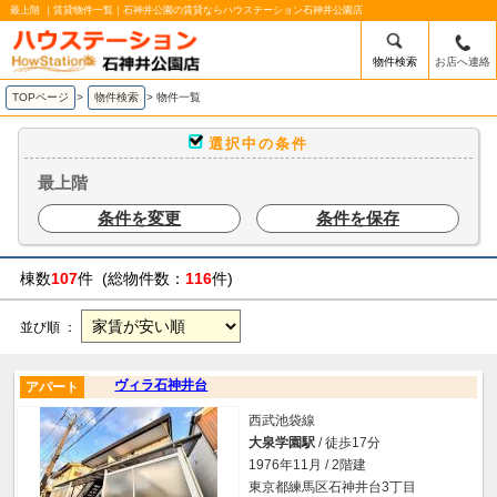
最上階 ｜賃貸物件一覧｜石神井公園の賃貸ならハウステーション石神井公園店
物件検索
お店へ連絡
TOPページ
>
物件検索
>
物件一覧
選択中の条件
最上階
条件を変更
条件を保存
棟数
107
件 (総物件数：
116
件)
並び順 ：
ヴィラ石神井台
アパート
西武池袋線
大泉学園駅
/ 徒歩17分
1976年11月 / 2階建
東京都練馬区石神井台3丁目