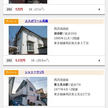
2
202
5万円
1K（17ｍ
）
エスポワール高義
アパート
西武池袋線
保谷駅
/ 徒歩10分
1995年11月 / 2階建
東京都練馬区南大泉３丁目
2
202
5.3万円
1K（20.6ｍ
）
シャトーヤジ5
アパート
西武池袋線
富士見台駅
/ 徒歩7分
1977年4月 / 2階建
東京都練馬区富士見台2丁目