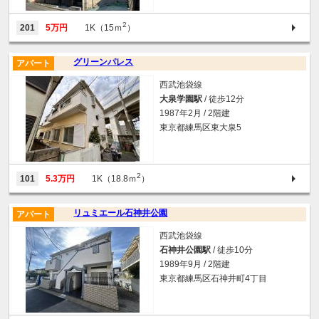
2
201
5万円
1K（15ｍ
）
グリーンパレス
アパート
西武池袋線
大泉学園駅
/ 徒歩12分
1987年2月 / 2階建
東京都練馬区東大泉5
2
101
5.3万円
1K（18.8ｍ
）
リュミエール石神井公園
アパート
西武池袋線
石神井公園駅
/ 徒歩10分
1989年9月 / 2階建
東京都練馬区石神井町4丁目