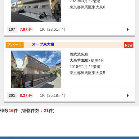
2021年3月 / 2階建
東京都練馬区東大泉6
2
107
7.9万円
1K（23.61ｍ
）
オーブ東大泉
アパート
西武池袋線
大泉学園駅
/ 徒歩4分
2018年1月 / 2階建
東京都練馬区東大泉5
2
201
8.3万円
1K（25.18ｍ
）
棟数
16
件 (総物件数：
21
件)