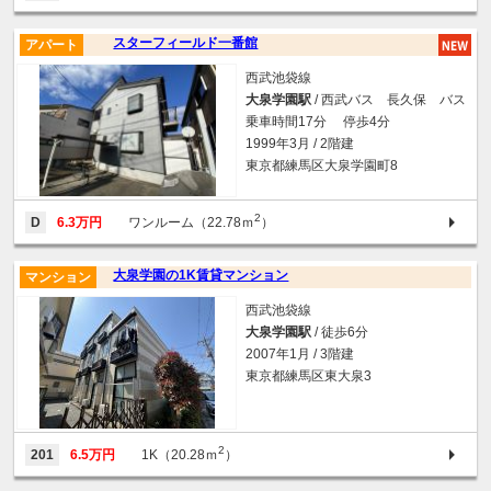
スターフィールド一番館
アパート
西武池袋線
大泉学園駅
/ 西武バス 長久保 バス
乗車時間17分 停歩4分
1999年3月 / 2階建
東京都練馬区大泉学園町8
2
D
6.3万円
ワンルーム（22.78ｍ
）
大泉学園の1K賃貸マンション
マンション
西武池袋線
大泉学園駅
/ 徒歩6分
2007年1月 / 3階建
東京都練馬区東大泉3
2
201
6.5万円
1K（20.28ｍ
）