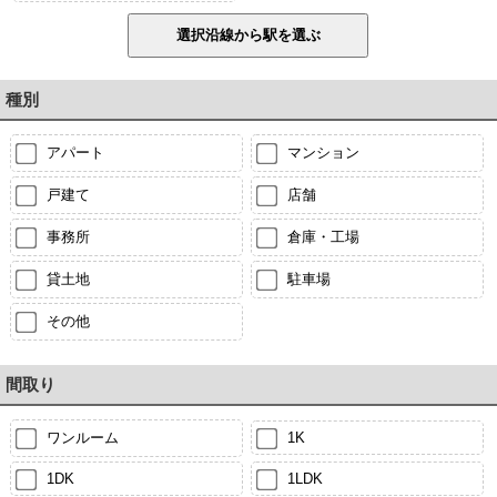
種別
アパート
マンション
戸建て
店舗
事務所
倉庫・工場
貸土地
駐車場
その他
間取り
ワンルーム
1K
1DK
1LDK