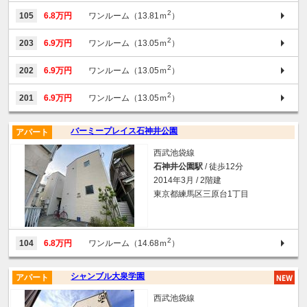
2
105
6.8万円
ワンルーム（13.81ｍ
）
2
203
6.9万円
ワンルーム（13.05ｍ
）
2
202
6.9万円
ワンルーム（13.05ｍ
）
2
201
6.9万円
ワンルーム（13.05ｍ
）
バーミープレイス石神井公園
アパート
西武池袋線
石神井公園駅
/ 徒歩12分
2014年3月 / 2階建
東京都練馬区三原台1丁目
2
104
6.8万円
ワンルーム（14.68ｍ
）
シャンブル大泉学園
アパート
西武池袋線