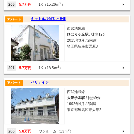
2
205
5.7万円
1K（15.26ｍ
）
キャトルひばりヶ丘Ⅲ
アパート
西武池袋線
ひばりヶ丘駅
/ 徒歩12分
2015年3月 / 2階建
埼玉県新座市栗原3
2
201
5.7万円
1K（18.5ｍ
）
ハリテイジ
アパート
西武池袋線
大泉学園駅
/ 徒歩9分
1992年4月 / 2階建
東京都練馬区東大泉2
2
206
5.8万円
ワンルーム（13ｍ
）