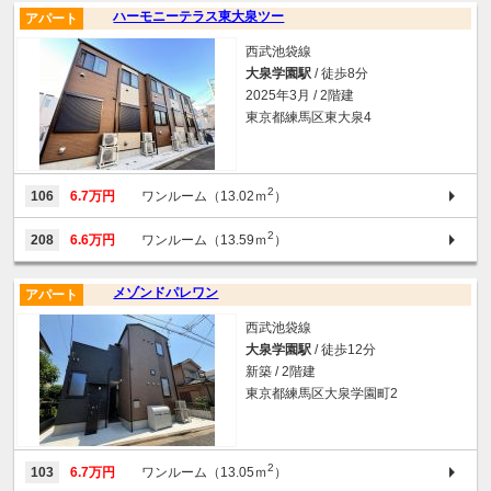
ハーモニーテラス東大泉ツー
アパート
西武池袋線
大泉学園駅
/ 徒歩8分
2025年3月 / 2階建
東京都練馬区東大泉4
2
106
6.7万円
ワンルーム（13.02ｍ
）
2
208
6.6万円
ワンルーム（13.59ｍ
）
メゾンドパレワン
アパート
西武池袋線
大泉学園駅
/ 徒歩12分
新築 / 2階建
東京都練馬区大泉学園町2
2
103
6.7万円
ワンルーム（13.05ｍ
）