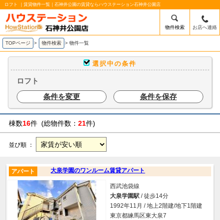
ロフト ｜賃貸物件一覧｜石神井公園の賃貸ならハウステーション石神井公園店
物件検索
お店へ連絡
TOPページ
>
物件検索
>
物件一覧
選択中の条件
ロフト
条件を変更
条件を保存
棟数
16
件 (総物件数：
21
件)
並び順 ：
大泉学園のワンルーム賃貸アパート
アパート
西武池袋線
大泉学園駅
/ 徒歩14分
1992年11月 / 地上2階建/地下1階建
東京都練馬区東大泉7