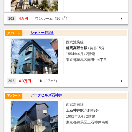
2
102
4万円
ワンルーム（16ｍ
）
シャトー谷治3
アパート
西武池袋線
練馬高野台駅
/ 徒歩15分
1994年4月 / 2階建
東京都練馬区南田中4丁目
2
203
4.3万円
1K（17ｍ
）
アークヒルズ石神井
アパート
西武新宿線
上石神井駅
/ 徒歩8分
1992年3月 / 2階建
東京都練馬区上石神井南町