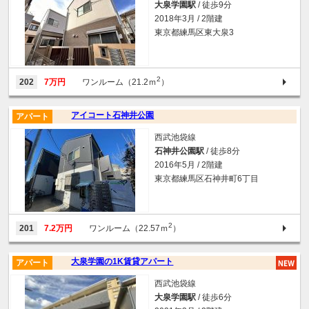
大泉学園駅
/ 徒歩9分
2018年3月 / 2階建
東京都練馬区東大泉3
2
202
7万円
ワンルーム（21.2ｍ
）
アイコート石神井公園
アパート
西武池袋線
石神井公園駅
/ 徒歩8分
2016年5月 / 2階建
東京都練馬区石神井町6丁目
2
201
7.2万円
ワンルーム（22.57ｍ
）
大泉学園の1K賃貸アパート
アパート
西武池袋線
大泉学園駅
/ 徒歩6分