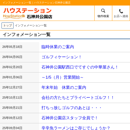
インフォメーション一覧｜ハウステーション石神井公園店
物件検索
お店へ連絡
トップ
インフォメーション一覧
インフォメーション一覧
臨時休業のご案内
26年05月18日
ゴルフィケーション！
26年04月05日
石神井公園駅西口でてすぐの中華屋さん！
26年02月20日
～1/5（月）営業開始～
26年01月06日
年末年始 休業のご案内
25年12月27日
会社の方たちとプライベートゴルフ！！
25年10月11日
打ちっ放しゴルフのあとは・・・
25年09月21日
石神井公園店スタッフ全員で！
25年09月12日
辛辛魚ラーメンはご存じでしょうか？
25年09月04日