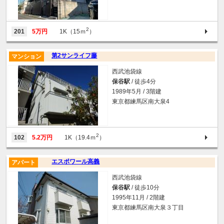
2
201
5万円
1K（15ｍ
）
第2サンライフ藤
マンション
西武池袋線
保谷駅
/ 徒歩4分
1989年5月 / 3階建
東京都練馬区南大泉4
2
102
5.2万円
1K（19.4ｍ
）
エスポワール高義
アパート
西武池袋線
保谷駅
/ 徒歩10分
1995年11月 / 2階建
東京都練馬区南大泉３丁目