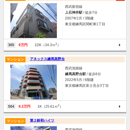
西武新宿線
上石神井駅
/ 徒歩7分
2007年2月 / 3階建
東京都練馬区関町東1丁目
2
305
9万円
1DK（34.3ｍ
）
アネックス練馬高野台
マンション
西武池袋線
練馬高野台駅
/ 徒歩6分
2022年5月 / 6階建
東京都練馬区富士見台3丁目
2
504
9.3万円
1K（25.61ｍ
）
第２鈴和ハイツ
マンション
西武池袋線