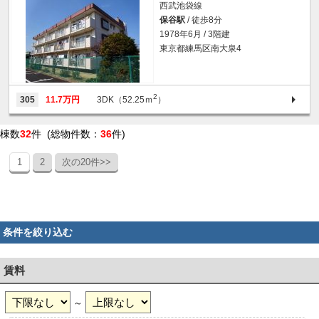
西武池袋線
保谷駅
/ 徒歩8分
1978年6月 / 3階建
東京都練馬区南大泉4
2
305
11.7万円
3DK（52.25ｍ
）
棟数
32
件 (総物件数：
36
件)
1
2
次の20件>>
条件を絞り込む
賃料
～