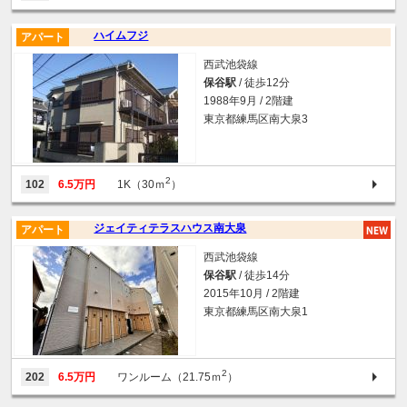
ハイムフジ
アパート
西武池袋線
保谷駅
/ 徒歩12分
1988年9月 / 2階建
東京都練馬区南大泉3
2
102
6.5万円
1K（30ｍ
）
ジェイティテラスハウス南大泉
アパート
西武池袋線
保谷駅
/ 徒歩14分
2015年10月 / 2階建
東京都練馬区南大泉1
2
202
6.5万円
ワンルーム（21.75ｍ
）