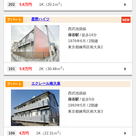
2
202
5.6万円
1K（20.2ｍ
）
星野ハイツ
アパート
西武池袋線
保谷駅
/ 徒歩14分
1976年6月 / 2階建
東京都練馬区南大泉2
2
101
5.9万円
2K（30.48ｍ
）
エクレール南大泉
アパート
西武池袋線
保谷駅
/ 徒歩5分
1993年5月 / 2階建
東京都練馬区南大泉3
2
106
6万円
1K（22.31ｍ
）