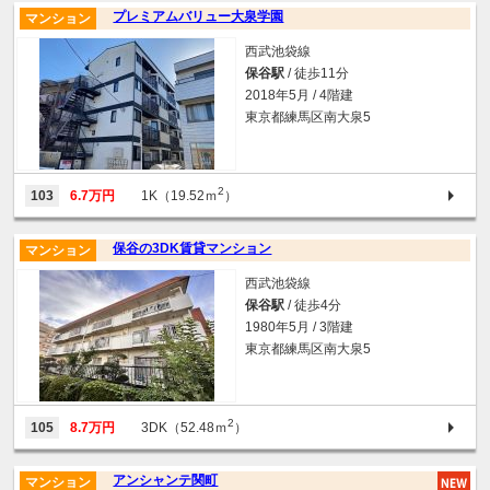
プレミアムバリュー大泉学園
マンション
西武池袋線
保谷駅
/ 徒歩11分
2018年5月 / 4階建
東京都練馬区南大泉5
2
103
6.7万円
1K（19.52ｍ
）
保谷の3DK賃貸マンション
マンション
西武池袋線
保谷駅
/ 徒歩4分
1980年5月 / 3階建
東京都練馬区南大泉5
2
105
8.7万円
3DK（52.48ｍ
）
アンシャンテ関町
マンション