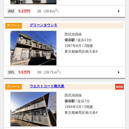
2
202
5.3万円
1K（20.6ｍ
）
グリーンタウン５
アパート
西武池袋線
保谷駅
/ 徒歩13分
1997年8月 / 2階建
東京都練馬区南大泉4
2
101
5.5万円
1K（19.71ｍ
）
ウエストコート南大泉
アパート
西武池袋線
保谷駅
/ 徒歩7分
1994年3月 / 2階建
東京都練馬区南大泉4