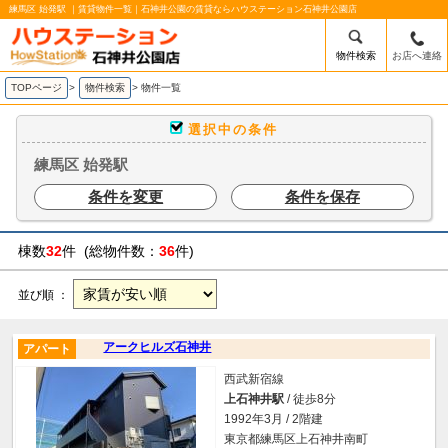
練馬区 始発駅 ｜賃貸物件一覧｜石神井公園の賃貸ならハウステーション石神井公園店
物件検索
お店へ連絡
TOPページ
>
物件検索
>
物件一覧
選択中の条件
練馬区 始発駅
条件を変更
条件を保存
棟数
32
件 (総物件数：
36
件)
並び順 ：
アークヒルズ石神井
アパート
西武新宿線
上石神井駅
/ 徒歩8分
1992年3月 / 2階建
東京都練馬区上石神井南町