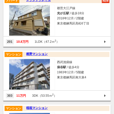
アパート
都営大江戸線
光が丘駅
/ 徒歩18分
2018年12月 / 2階建
東京都練馬区高松6丁目
2
201
10.8万円
1LDK（47.2ｍ
）
梶野マンション
マンション
西武池袋線
保谷駅
/ 徒歩4分
1983年12月 / 5階建
東京都練馬区南大泉4
2
303
11万円
3DK（53.55ｍ
）
稲垣マンション
マンション