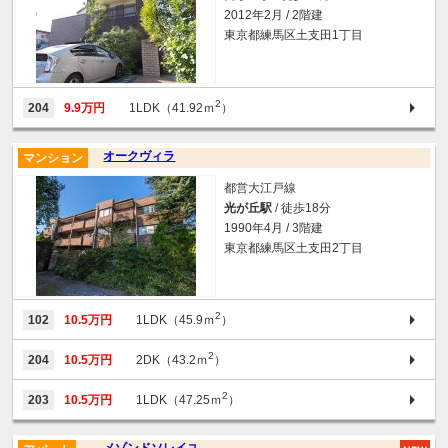
2012年2月 / 2階建
東京都練馬区土支田1丁目
2
204
9.9万円
1LDK（41.92ｍ
）
オークヴィラ
マンション
都営大江戸線
光が丘駅
/ 徒歩18分
1990年4月 / 3階建
東京都練馬区土支田2丁目
2
102
10.5万円
1LDK（45.9ｍ
）
2
204
10.5万円
2DK（43.2ｍ
）
2
203
10.5万円
1LDK（47.25ｍ
）
メゾンドソレイユ