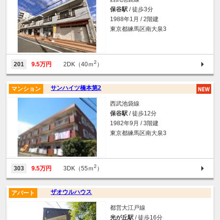
保谷駅
/ 徒歩3分
1988年1月 / 2階建
東京都練馬区南大泉3
2
201
9.5万円
2DK（40ｍ
）
サンハイツ橋本第2
マンション
西武池袋線
保谷駅
/ 徒歩12分
1982年9月 / 3階建
東京都練馬区南大泉3
2
303
9.5万円
3DK（55ｍ
）
ザオウルハウス
アパート
都営大江戸線
光が丘駅
/ 徒歩16分