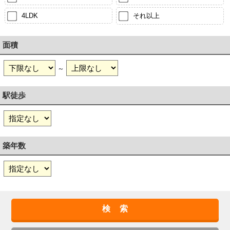
4LDK
それ以上
面積
～
駅徒歩
築年数