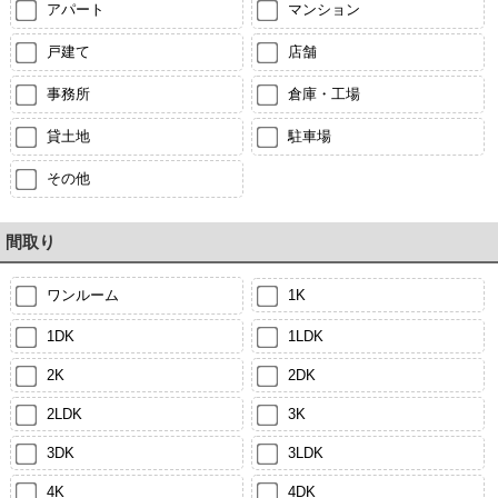
アパート
マンション
戸建て
店舗
事務所
倉庫・工場
貸土地
駐車場
その他
間取り
ワンルーム
1K
1DK
1LDK
2K
2DK
2LDK
3K
3DK
3LDK
4K
4DK