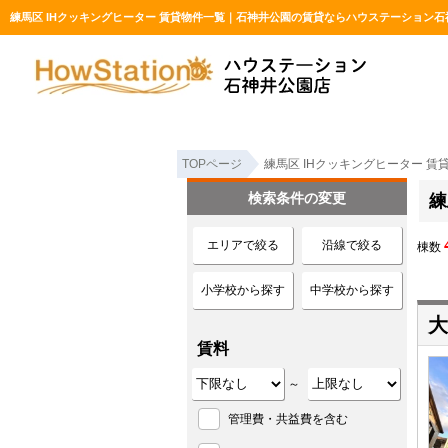
練馬区 IHクッキングヒーター 賃貸物件一覧｜石神井公園の賃貸ならハウステーション石
TOPページ
練馬区 IHクッキングヒーター 賃
検索条件の変更
練
エリアで絞る
沿線で絞る
棟数
小学校から探す
中学校から探す
大
賃料
～
管理費・共益費を含む