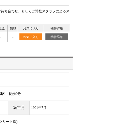
お待ち合わせ、もしくは弊社スタッフによるス
証金
償却
お気に入り
物件詳細
-
-
お気に入り
物件詳細
園駅
徒歩9分
築年月
1991年7月
ンクリート造)