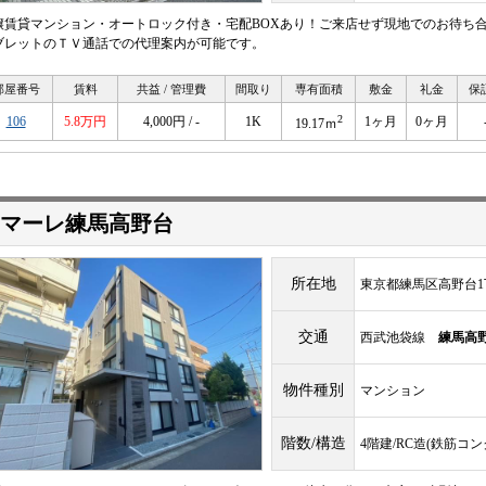
譲賃貸マンション・オートロック付き・宅配BOXあり！ご来店せず現地でのお待ち
ブレットのＴＶ通話での代理案内が可能です。
部屋番号
賃料
共益 / 管理費
間取り
専有面積
敷金
礼金
保
2
106
5.8万円
4,000円 / -
1K
1ヶ月
0ヶ月
19.17ｍ
マーレ練馬高野台
所在地
東京都練馬区高野台1
交通
西武池袋線
練馬高
物件種別
マンション
階数/構造
4階建/RC造(鉄筋コ