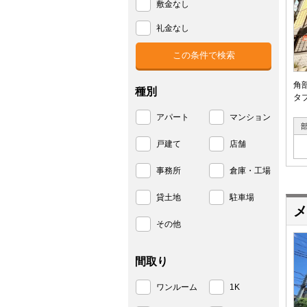
敷金なし
礼金なし
角
種別
タ
アパート
マンション
戸建て
店舗
事務所
倉庫・工場
貸土地
駐車場
メ
その他
間取り
ワンルーム
1K