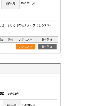
築年月
1991年10月
わせ、もしくは弊社スタッフによるスマホ・
証金
償却
お気に入り
物件詳細
-
-
お気に入り
物件詳細
園駅
徒歩12分
築年月
1987年2月