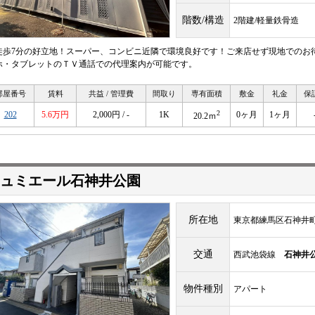
階数/構造
2階建/軽量鉄骨造
徒歩7分の好立地！スーパー、コンビニ近隣で環境良好です！ご来店せず現地でのお
ホ・タブレットのＴＶ通話での代理案内が可能です。
部屋番号
賃料
共益 / 管理費
間取り
専有面積
敷金
礼金
保
2
202
5.6万円
2,000円 / -
1K
0ヶ月
1ヶ月
20.2ｍ
ュミエール石神井公園
所在地
東京都練馬区石神井町
交通
西武池袋線
石神井
物件種別
アパート