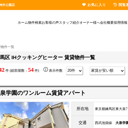
お気に入り
閲覧
神井公園店
ホーム
物件検索
お客様の声
スタッフ紹介
オーナー様へ
会社概要
採用情報
貸物件一覧
馬区 IHクッキングヒーター 賃貸物件一覧
42
54
件 (総部屋数：
件)
表示件数
泉学園のワンルーム賃貸アパート
所在地
東京都練馬区東大泉7
交通
西武池袋線
大泉学