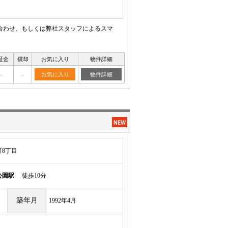
合わせ、もしくは弊社スタッフによるスマ
証金
償却
お気に入り
物件詳細
-
-
お気に入り
物件詳細
8丁目
公園駅
徒歩10分
築年月
1992年4月