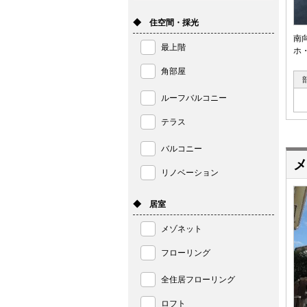
◆ 住空間・採光
南
最上階
ホ
角部屋
ルーフバルコニー
テラス
バルコニー
メ
リノベーション
◆ 居室
メゾネット
フローリング
全住居フローリング
ロフト