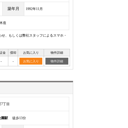
築年月
1992年11月
/木造
わせ、もしくは弊社スタッフによるスマホ・
証金
償却
お気に入り
物件詳細
-
-
お気に入り
物件詳細
7丁目
公園駅
徒歩13分