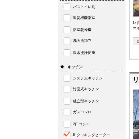
バストイレ別
追焚機能浴室
駅
マ
浴室乾燥機
洗面所独立
温水洗浄便座
◆ キッチン
システムキッチン
リ
対面式キッチン
独立型キッチン
ガスコンロ
2口コンロ
IHクッキングヒーター