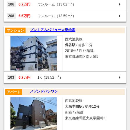
2
106
6.7万円
ワンルーム（13.02ｍ
）
2
208
6.6万円
ワンルーム（13.59ｍ
）
プレミアムバリュー大泉学園
マンション
西武池袋線
保谷駅
/ 徒歩11分
2018年5月 / 4階建
東京都練馬区南大泉5
2
103
6.7万円
1K（19.52ｍ
）
メゾンドパレワン
アパート
西武池袋線
大泉学園駅
/ 徒歩12分
新築 / 2階建
東京都練馬区大泉学園町2