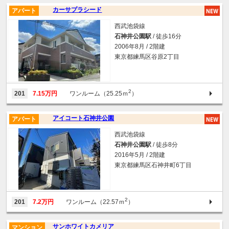
カーサプラシード
アパート
西武池袋線
石神井公園駅
/ 徒歩16分
2006年8月 / 2階建
東京都練馬区谷原2丁目
2
201
7.15万円
ワンルーム（25.25ｍ
）
アイコート石神井公園
アパート
西武池袋線
石神井公園駅
/ 徒歩8分
2016年5月 / 2階建
東京都練馬区石神井町6丁目
2
201
7.2万円
ワンルーム（22.57ｍ
）
サンホワイトカメリア
マンション