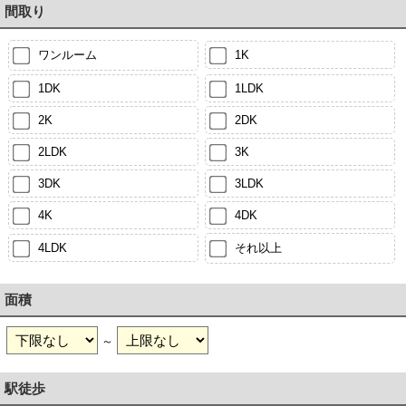
間取り
ワンルーム
1K
1DK
1LDK
2K
2DK
2LDK
3K
3DK
3LDK
4K
4DK
4LDK
それ以上
面積
～
駅徒歩