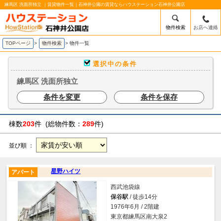
練馬区 洗面所独立 ｜賃貸物件一覧｜石神井公園の賃貸ならハウステーション石神井公園店
物件検索
お店へ連絡
TOPページ
>
物件検索
>
物件一覧
選択中の条件
練馬区 洗面所独立
条件を変更
条件を保存
棟数
203
件 (総物件数：
289
件)
並び順 ：
星野ハイツ
アパート
西武池袋線
保谷駅
/ 徒歩14分
1976年6月 / 2階建
東京都練馬区南大泉2