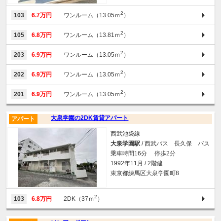
2
103
6.7万円
ワンルーム（13.05ｍ
）
2
105
6.8万円
ワンルーム（13.81ｍ
）
2
203
6.9万円
ワンルーム（13.05ｍ
）
2
202
6.9万円
ワンルーム（13.05ｍ
）
2
201
6.9万円
ワンルーム（13.05ｍ
）
大泉学園の2DK賃貸アパート
アパート
西武池袋線
大泉学園駅
/ 西武バス 長久保 バス
乗車時間16分 停歩2分
1992年11月 / 2階建
東京都練馬区大泉学園町8
2
103
6.8万円
2DK（37ｍ
）