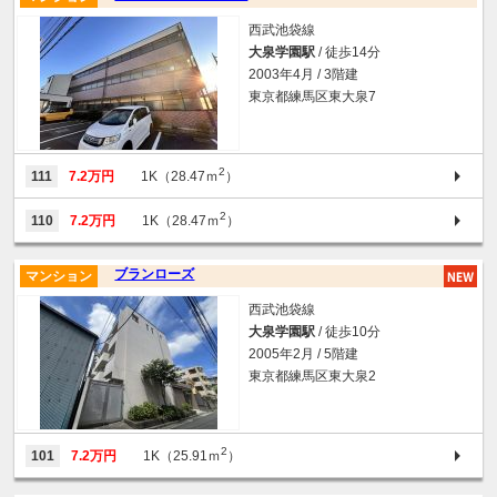
西武池袋線
大泉学園駅
/ 徒歩14分
2003年4月 / 3階建
東京都練馬区東大泉7
2
111
7.2万円
1K（28.47ｍ
）
2
110
7.2万円
1K（28.47ｍ
）
ブランローズ
マンション
西武池袋線
大泉学園駅
/ 徒歩10分
2005年2月 / 5階建
東京都練馬区東大泉2
2
101
7.2万円
1K（25.91ｍ
）