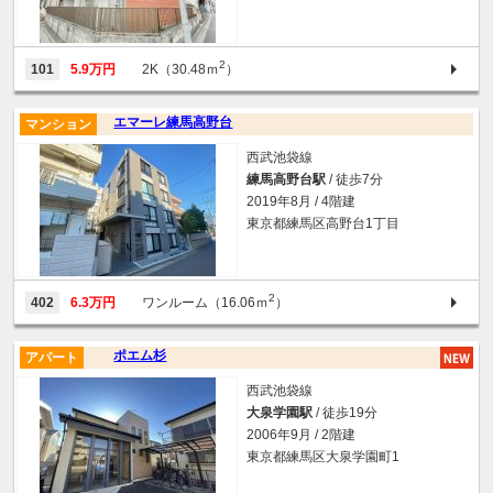
2
101
5.9万円
2K（30.48ｍ
）
エマーレ練馬高野台
マンション
西武池袋線
練馬高野台駅
/ 徒歩7分
2019年8月 / 4階建
東京都練馬区高野台1丁目
2
402
6.3万円
ワンルーム（16.06ｍ
）
ポエム杉
アパート
西武池袋線
大泉学園駅
/ 徒歩19分
2006年9月 / 2階建
東京都練馬区大泉学園町1