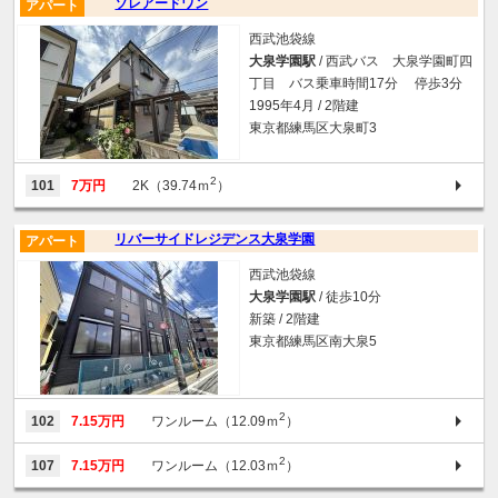
ソレアードワン
アパート
西武池袋線
大泉学園駅
/ 西武バス 大泉学園町四
丁目 バス乗車時間17分 停歩3分
1995年4月 / 2階建
東京都練馬区大泉町3
2
101
7万円
2K（39.74ｍ
）
リバーサイドレジデンス大泉学園
アパート
西武池袋線
大泉学園駅
/ 徒歩10分
新築 / 2階建
東京都練馬区南大泉5
2
102
7.15万円
ワンルーム（12.09ｍ
）
2
107
7.15万円
ワンルーム（12.03ｍ
）