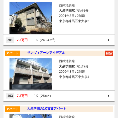
西武池袋線
大泉学園駅
/ 徒歩8分
2001年8月 / 2階建
東京都練馬区東大泉5
2
201
7.3万円
1K（24.24ｍ
）
サンヴィアーレアイデアル
アパート
西武池袋線
大泉学園駅
/ 徒歩9分
2006年3月 / 2階建
東京都練馬区東大泉4
2
103
7.3万円
1K（26ｍ
）
大泉学園の1K賃貸アパート
アパート
西武池袋線