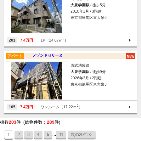
大泉学園駅
/ 徒歩5分
2010年1月 / 3階建
東京都練馬区東大泉6
2
201
7.4万円
1K（24.07ｍ
）
メゾンドセリーヌ
アパート
西武池袋線
大泉学園駅
/ 徒歩9分
2026年3月 / 2階建
東京都練馬区東大泉3
2
105
7.4万円
ワンルーム（17.22ｍ
）
棟数
203
件 (総物件数：
289
件)
...
1
2
3
4
5
11
次の20件>>