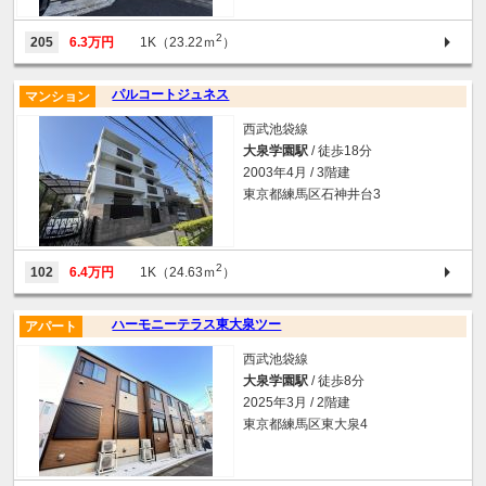
2
205
6.3万円
1K（23.22ｍ
）
パルコートジュネス
マンション
西武池袋線
大泉学園駅
/ 徒歩18分
2003年4月 / 3階建
東京都練馬区石神井台3
2
102
6.4万円
1K（24.63ｍ
）
ハーモニーテラス東大泉ツー
アパート
西武池袋線
大泉学園駅
/ 徒歩8分
2025年3月 / 2階建
東京都練馬区東大泉4