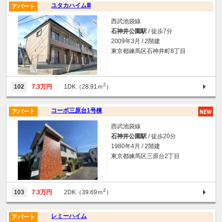
ユタカハイムⅢ
アパート
西武池袋線
石神井公園駅
/ 徒歩7分
2009年3月 / 2階建
東京都練馬区石神井町8丁目
2
102
7.3万円
1DK（28.91ｍ
）
コーポ三原台1号棟
アパート
西武池袋線
石神井公園駅
/ 徒歩20分
1980年4月 / 2階建
東京都練馬区三原台2丁目
2
103
7.3万円
2DK（39.69ｍ
）
レミーハイム
アパート